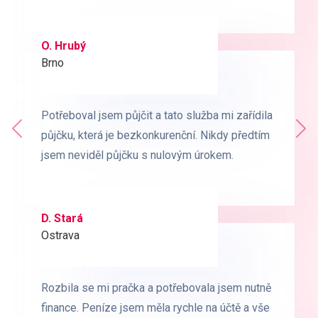
O. Hrubý
D. Starý
Brno
Praha
Potřeboval jsem půjčit a tato služba mi zařídila
Potřeboval jsem půjčit a tato služba mi zařídila
Předchozí
půjčku, která je bezkonkurenční. Nikdy předtím
půjčku, která je bezkonkurenční. Nikdy předtím
Dal
jsem neviděl půjčku s nulovým úrokem.
jsem neviděl půjčku s nulovým úrokem.
D. Stará
L. Milá
Ostrava
Ostrava
Rozbila se mi pračka a potřebovala jsem nutně
Rozbila se mi pračka a potřebovala jsem nutně
finance. Peníze jsem měla rychle na účtě a vše
finance. Peníze jsem měla rychle na účtě a vše